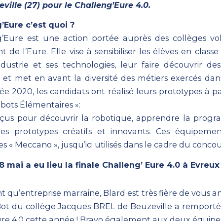
eville (27) pour le Challeng’Eure 4.0.
’Eure c’est quoi ?
’Eure est une action portée auprès des collèges vo
de l’Eure. Elle vise à sensibiliser les élèves en clas
dustrie et ses technologies, leur faire découvrir des
s et met en avant la diversité des métiers exercés dan
ée 2020, les candidats ont réalisé leurs prototypes à par
ots Élémentaires »:
nçus pour découvrir la robotique, apprendre la prog
des prototypes créatifs et innovants. Ces équipemen
s « Meccano », jusqu’ici utilisés dans le cadre du concou
 mai a eu lieu la finale Challeng’ Eure 4.0 à Evreux
t qu’entreprise marraine, Blard est très fière de vous
Bot du collège Jacques BREL de Beuzeville a remporté 
re 4.0
cette année ! Bravo également aux deux équipe