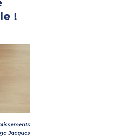
e
le !
blissements
lège Jacques