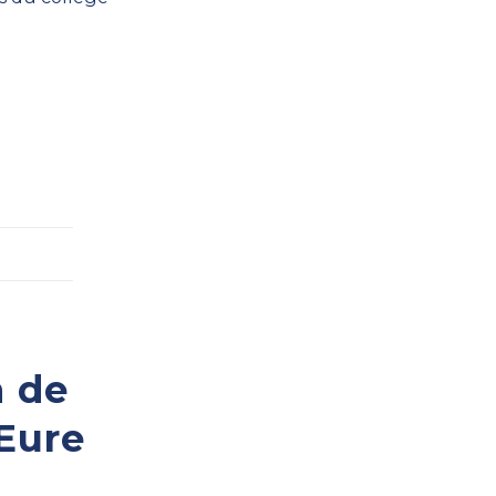
n de
Eure