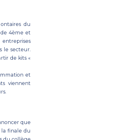
lontaires du
se de 4ème et
 entreprises
s le secteur.
tir de kits «
rammation et
ts viennent
rs.
 annoncer que
la finale du
s du collège