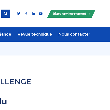

Blard environnement
fiance
Revue technique
Nous contacter
LLENGE
du