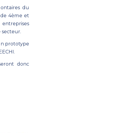
lontaires du
se de 4ème et
 entreprises
e secteur.
un prototype
PEECHI.
seront donc