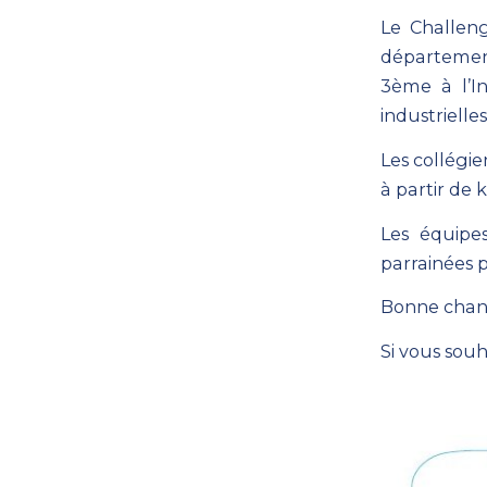
Le Challeng
département 
3ème à l’In
industrielle
Les collégi
à partir de 
Les équipe
parrainées 
Bonne chanc
Si vous sou