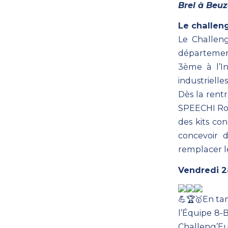
Brel à Beuz
Le challeng
Le Challeng
département 
3ème à l’In
industrielle
Dès la rentr
SPEECHI Rob
des kits co
concevoir 
remplacer le
Vendredi 28
En tan
l’Équipe 8-
Challeng’Eu