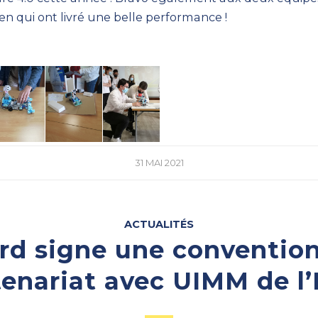
en qui ont livré une belle performance !
31 MAI 2021
ACTUALITÉS
rd signe une conventio
tenariat avec UIMM de l’