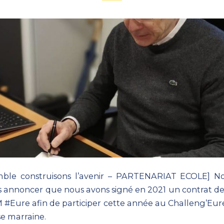
ble construisons l’avenir – PARTENARIAT ECOLE] 
us annoncer que nous avons signé en 2021 un contrat de
M
#Eure
afin de participer cette année au Challeng’Eure
se marraine.