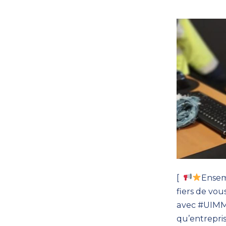
[
Ensem
fiers de vo
avec
#UIM
qu’entrepri