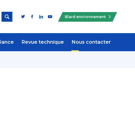

Blard environnement
fiance
Revue technique
Nous contacter