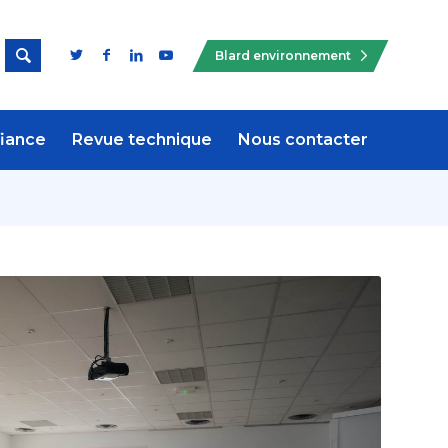

Blard environnement
fiance
Revue technique
Nous contacter